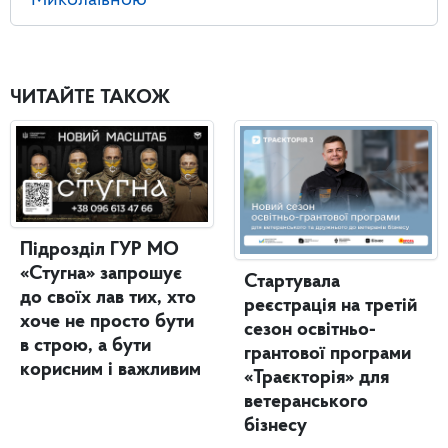
ЧИТАЙТЕ ТАКОЖ
Підрозділ ГУР МО
«Стугна» запрошує
Стартувала
до своїх лав тих, хто
реєстрація на третій
хоче не просто бути
сезон освітньо-
в строю, а бути
грантової програми
корисним і важливим
«Траєкторія» для
ветеранського
бізнесу