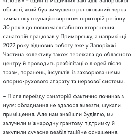
«Глорія» – один із медичних закладів Запорізької
області, який був вимушено релокований через
тимчасову окупацію ворогом територій регіону.
30 років до повномасштабного вторгнення
санаторій працював у Приморську, а наприкінці
2022 року відновив роботу вже у Запоріжжі.
Частина колективу також переїхала до обласного
центру й проводить реабілітацію людей після
травм, поранень, інсультів, із захворюваннями
опорно-рухового апарату та нервової системи.
– Після переїзду санаторій фактично починав з
нуля: обладнання не вдалося вивезти, шукали
приміщення. Але нам знайшли будівлю, ми
залучили міжнародну грантову підтримку й
закупили сучасне реабілітаційне оснащення.