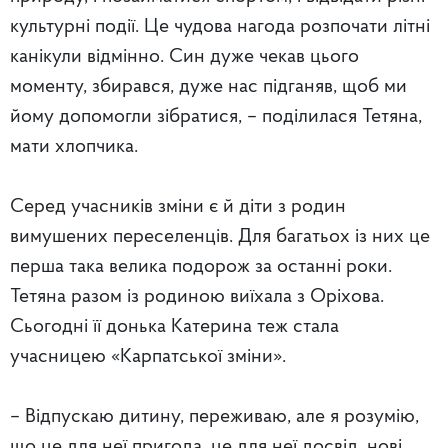
культурні події. Це чудова нагода розпочати літні
канікули відмінно. Син дуже чекав цього
моменту, збирався, дуже нас підганяв, щоб ми
йому допомогли зібратися, – поділилася Тетяна,
мати хлопчика.
Серед учасників зміни є й діти з родин
вимушених переселенців. Для багатьох із них це
перша така велика подорож за останні роки.
Тетяна разом із родиною виїхала з Оріхова.
Сьогодні її донька Катерина теж стала
учасницею «Карпатської зміни».
– Відпускаю дитину, переживаю, але я розумію,
що це для неї пригода, це для неї досвід, нові