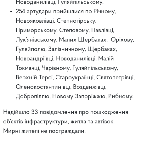
Новоданилівці, Гуляйпільському.
254 артудари прийшлися по Річному,
Новояковлівці, Степногірську,
Приморському, Степовому, Павлівці,
Лук’янівському, Малих Щербаках, Оріхову,
Гуляйполю, Залізничному, Щербаках,
Новоандріївці, Новоданилівці, Малій
Токмачці, Чарівному, Гуляйпільському,
Верхній Терсі, Староукраїнці, Святопетрівці,
Оленокостянтинівці, Воздвижівці,
Добропіллю, Новому Запоріжжю, Рибному.
Надійшло 33 повідомлення про пошкодження
об’єктів інфраструктури, житла та автівок.
Мирні жителі не постраждали.