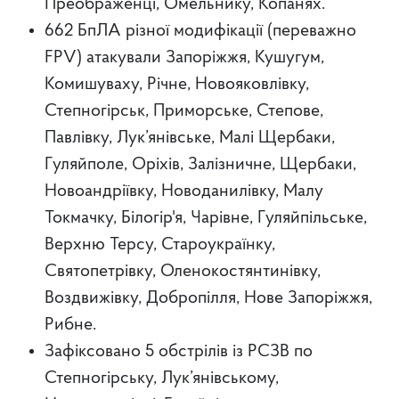
Преображенці, Омельнику, Копанях.
662 БпЛА різної модифікації (переважно
FPV) атакували Запоріжжя, Кушугум,
Комишуваху, Річне, Новояковлівку,
Степногірськ, Приморське, Степове,
Павлівку, Лук’янівське, Малі Щербаки,
Гуляйполе, Оріхів, Залізничне, Щербаки,
Новоандріївку, Новоданилівку, Малу
Токмачку, Білогір'я, Чарівне, Гуляйпільське,
Верхню Терсу, Староукраїнку,
Святопетрівку, Оленокостянтинівку,
Воздвижівку, Добропілля, Нове Запоріжжя,
Рибне.
Зафіксовано 5 обстрілів із РСЗВ по
Степногірську, Лук’янівському,