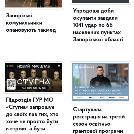
Упродовж доби
Запорізькі
окупанти завдали
комунальники
1041 удар по 66
опановують такмед
населених пунктах
Запорізької області
Підрозділ ГУР МО
«Стугна» запрошує
Стартувала
до своїх лав тих, хто
реєстрація на третій
хоче не просто бути
сезон освітньо-
в строю, а бути
грантової програми