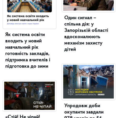
Один сигнал –
спільна дія: у
Запорізькій області
Як система освіти
вдосконалюють
входить у новий
механізм захисту
навчальний рік
дітей
готовність закладів,
підтримка вчителів і
підготовка до зими
Упродовж доби
окупанти завдали
«Стій! Не чіпай!