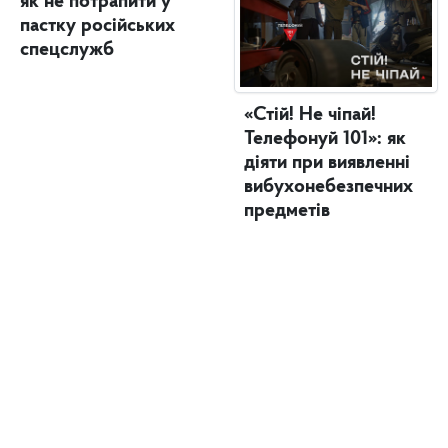
як не потрапити у
пастку російських
спецслужб
«Стій! Не чіпай!
Телефонуй 101»: як
діяти при виявленні
вибухонебезпечних
предметів