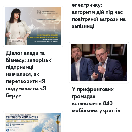
електричку:
алгоритм дій під час
повітряної загрози на
залізниці
Діалог влади та
бізнесу: запорізькі
підприємці
навчалися, як
перетворити «Я
подумаю» на «Я
У прифронтових
беру»
громадах
встановлять 840
мобільних укриттів