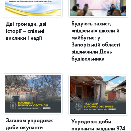
Будують захист,
Дві громади, дві
«підземні» школи й
історії – спільні
майбутнє: у
виклики і надії
Запорізькій області
відзначили День
будівельника
Загалом упродовж
Упродовж доби
доби окупанти
окупанти завдали 974