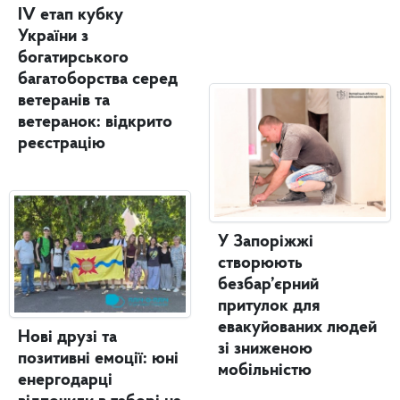
IV етап кубку
України з
богатирського
багатоборства серед
ветеранів та
ветеранок: відкрито
реєстрацію
У Запоріжжі
створюють
безбар’єрний
притулок для
евакуйованих людей
Нові друзі та
зі зниженою
позитивні емоції: юні
мобільністю
енергодарці