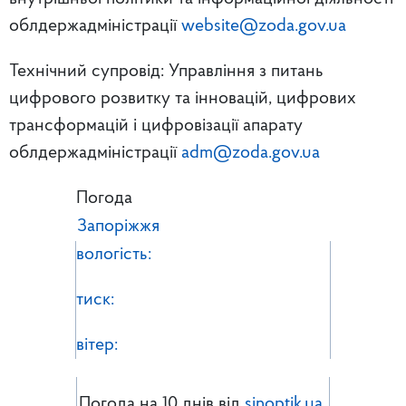
облдержадміністрації
website@zoda.gov.ua
Технічний супровід: Управління з питань
цифрового розвитку та інновацій, цифрових
трансформацій і цифровізації апарату
облдержадміністрації
adm@zoda.gov.ua
Погода
Запоріжжя
вологість:
тиск:
вітер:
Погода на 10 днів від
sinoptik.ua