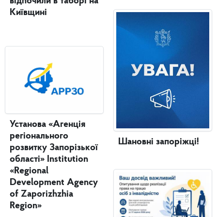
відпочили в таборі на
Київщині
Установа «Агенція
регіонального
Шановні запоріжці!
розвитку Запорізької
області» Institution
«Regional
Development Agency
of Zaporizhzhia
Region»