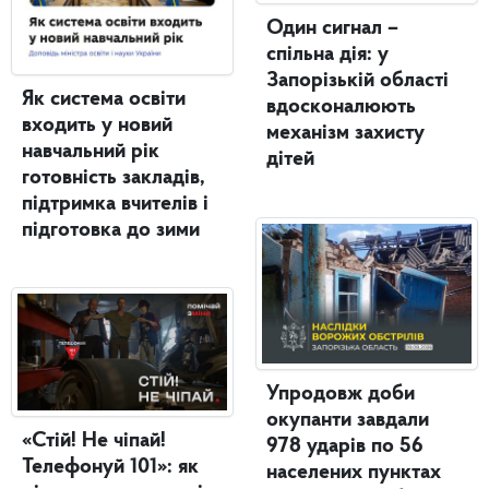
Один сигнал –
спільна дія: у
Запорізькій області
Як система освіти
вдосконалюють
входить у новий
механізм захисту
навчальний рік
дітей
готовність закладів,
підтримка вчителів і
підготовка до зими
Упродовж доби
окупанти завдали
«Стій! Не чіпай!
978 ударів по 56
Телефонуй 101»: як
населених пунктах