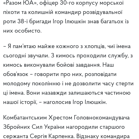
«Разом ЮА», офіцер 30-го корпусу морської
піхоти та колишній командир розвідувальної
роти 38-ї бригади Ігор Ілюшкін знав багатьох із
них особисто.
– Я пам’ятаю майже кожного з хлопців, чиї імена
сьогодні звучали. З кимось проходили службу, з
кимось виконували бойові завдання. Наш
обов’язок – говорити про них, розповідати
молодому поколінню і не дозволити часу стерти
ці імена. Вони назавжди залишаються частиною
нашої історії, – наголосив Ігор Ілюшкін.
Комбатантським Хрестом Головнокомандувача
Збройних Сил України нагородили старшого
сержанта Сергія Карпенка. Відзнаку командира