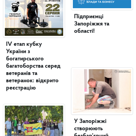
Підприємці
Запоріжжя та
області!
IV етап кубку
України з
богатирського
багатоборства серед
ветеранів та
ветеранок: відкрито
реєстрацію
У Запоріжжі
створюють