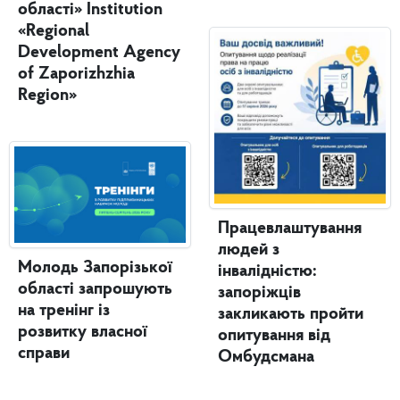
області» Institution
«Regional
Development Agency
of Zaporizhzhia
Region»
Працевлаштування
людей з
Молодь Запорізької
інвалідністю:
області запрошують
запоріжців
на тренінг із
закликають пройти
розвитку власної
опитування від
справи
Омбудсмана