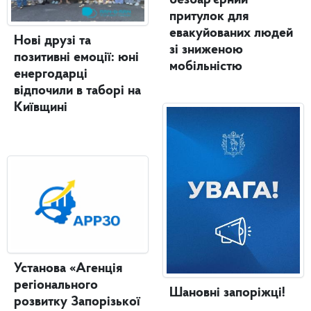
безбар’єрний
притулок для
евакуйованих людей
Нові друзі та
зі зниженою
позитивні емоції: юні
мобільністю
енергодарці
відпочили в таборі на
Київщині
Установа «Агенція
регіонального
Шановні запоріжці!
розвитку Запорізької