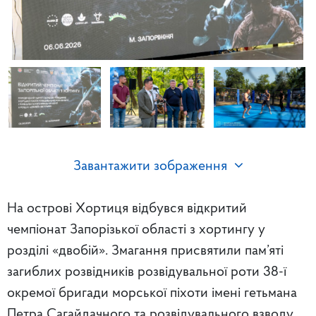
Завантажити зображення
На острові Хортиця відбувся відкритий
чемпіонат Запорізької області з хортингу у
розділі «двобій». Змагання присвятили пам’яті
загиблих розвідників розвідувальної роти 38-ї
окремої бригади морської піхоти імені гетьмана
Петра Сагайдачного та розвідувального взводу