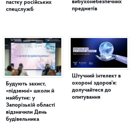
вибухонебезпечних
пастку російських
предметів
спецслужб
Штучний інтелект в
охороні здоров’я:
Будують захист,
долучайтеся до
«підземні» школи й
опитування
майбутнє: у
Запорізькій області
відзначили День
будівельника