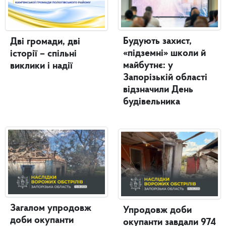
Будують захист,
Дві громади, дві
«підземні» школи й
історії – спільні
майбутнє: у
виклики і надії
Запорізькій області
відзначили День
будівельника
Загалом упродовж
Упродовж доби
доби окупанти
окупанти завдали 974