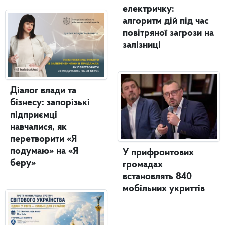
електричку:
алгоритм дій під час
повітряної загрози на
залізниці
Діалог влади та
бізнесу: запорізькі
підприємці
навчалися, як
перетворити «Я
подумаю» на «Я
У прифронтових
беру»
громадах
встановлять 840
мобільних укриттів