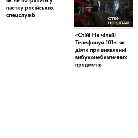
як не потрапити у
пастку російських
спецслужб
«Стій! Не чіпай!
Телефонуй 101»: як
діяти при виявленні
вибухонебезпечних
предметів