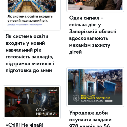
Один сигнал –
спільна дія: у
Запорізькій області
Як система освіти
вдосконалюють
входить у новий
механізм захисту
навчальний рік
дітей
готовність закладів,
підтримка вчителів і
підготовка до зими
Упродовж доби
окупанти завдали
«Стій! Не чіпай!
978 ударів по 56