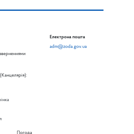
Електрона пошта
adm@zoda.gov.ua
 зверненнями
(Канцелярія):
рінка
л
л
Погода