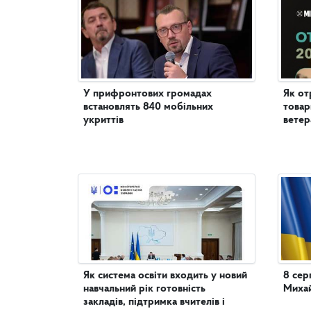
У прифронтових громадах
Як от
встановлять 840 мобільних
товар
укриттів
ветер
Як система освіти входить у новий
8 сер
навчальний рік готовність
Михай
закладів, підтримка вчителів і