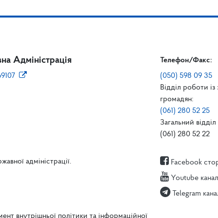
на Адміністрація
Телефон/Факс:
69107
(050) 598 09 35
Відділ роботи із
громадян:
(061) 280 52 25
Загальний відділ 
(061) 280 52 22
жавної адміністрації.
Facebook сто
Youtube кана
Telegram кана
ент внутрішньої політики та інформаційної