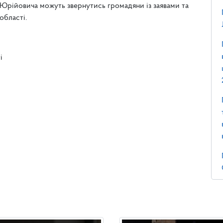
 Юрійовича можуть звернутись громадяни із заявами та
області.
і