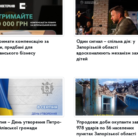
римати компенсацію за
Один сигнал – спільна дія: у
и, придбані для
Запорізькій області
анського бізнесу
вдосконалюють механізм за
дітей
пня – День утворення Петро-
Упродовж доби окупанти за
лівської громади
978 ударів по 56 населених
пунктах Запорізької області