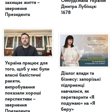
Омбудсмана України
захищає життя –
Дмитра Лубінця:
звернення
1678
Президента
Україна працює для
того, щоб у нас були
Діалог влади та
власні балістичні
бізнесу: запорізькі
ракети,
підприємці
випробування
навчалися, як
показали хороші
перетворити «Я
перспективи –
подумаю» на «Я
звернення
беру»
Президента