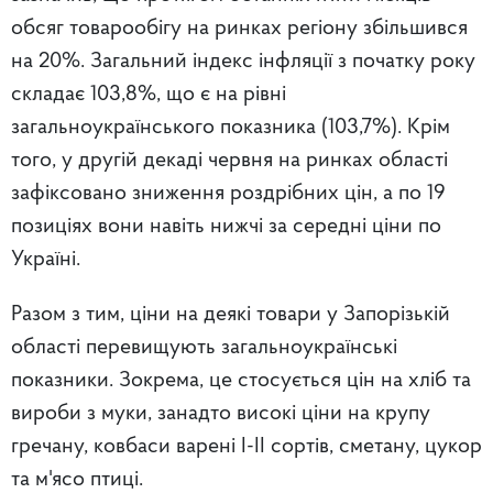
обсяг товарообігу на ринках регіону збільшився
на 20%. Загальний індекс інфляції з початку року
складає 103,8%, що є на рівні
загальноукраїнського показника (103,7%). Крім
того, у другій декаді червня на ринках області
зафіксовано зниження роздрібних цін, а по 19
позиціях вони навіть нижчі за середні ціни по
Україні.
Разом з тим, ціни на деякі товари у Запорізькій
області перевищують загальноукраїнські
показники. Зокрема, це стосується цін на хліб та
вироби з муки, занадто високі ціни на крупу
гречану, ковбаси варені І-ІІ сортів, сметану, цукор
та м'ясо птиці.