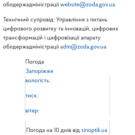
облдержадміністрації
website@zoda.gov.ua
Технічний супровід: Управління з питань
цифрового розвитку та інновацій, цифрових
трансформацій і цифровізації апарату
облдержадміністрації
adm@zoda.gov.ua
Погода
Запоріжжя
вологість:
тиск:
вітер:
Погода на 10 днів від
sinoptik.ua