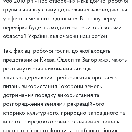
956 2010-рп «Про створення міжвідомчої робочої
групи з аналізу стану додержання законодавства
у сфері земельних відносин». В першу чергу
перевірка буде проходити на території восьми
областей України, включаючи наш регіон.
Так, фахівці робочої групи, до якої входять
представники Києва, Одеси та Запоріжжя, мають
розглянути стан виконання заходів
загальнодержавних і регіональних програм з
питань використання і охорони земель,
дотримання порядку використання та
розпорядження землями рекреаційного,
історико-культурного, природно-заповідного та
іншого природоохоронного значення, земель
водного, лісового фонду та особливо цінних