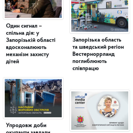
Один сигнал –
спільна дія: у
Запорізька область
Запорізькій області
та шведський регіон
вдосконалюють
Вестерноррланд
механізм захисту
поглиблюють
дітей
співпрацю
Упродовж доби
окупанти завдали