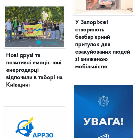
У Запоріжжі
створюють
безбар’єрний
притулок для
евакуйованих людей
Нові друзі та
зі зниженою
позитивні емоції: юні
мобільністю
енергодарці
відпочили в таборі на
Київщині