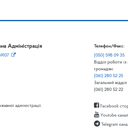
на Адміністрація
Телефон/Факс:
69107
(050) 598 09 35
Відділ роботи із
громадян:
(061) 280 52 25
Загальний відділ 
(061) 280 52 22
жавної адміністрації.
Facebook сто
Youtube кана
Telegram кана