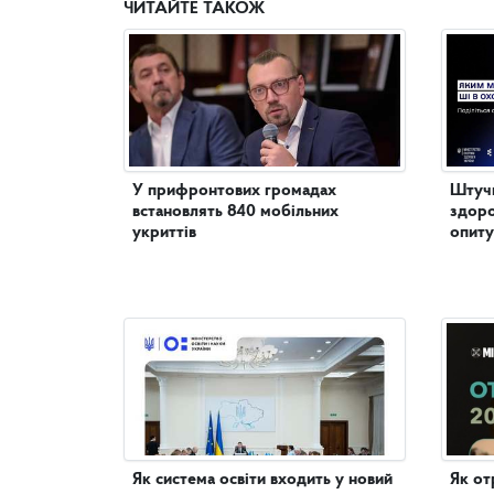
ЧИТАЙТЕ ТАКОЖ
У прифронтових громадах
Штучн
встановлять 840 мобільних
здоро
укриттів
опиту
Як система освіти входить у новий
Як от