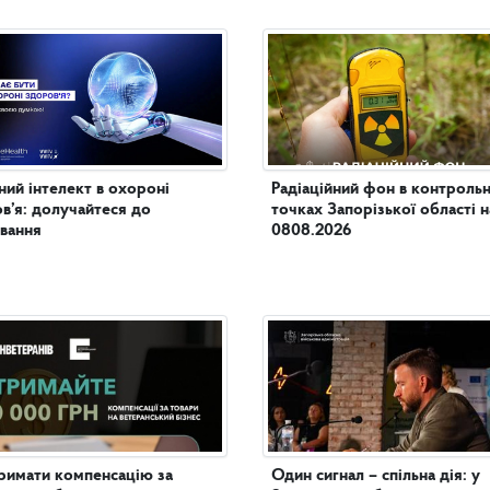
ий інтелект в охороні
Радіаційний фон в контроль
в’я: долучайтеся до
точках Запорізької області н
вання
0808.2026
римати компенсацію за
Один сигнал – спільна дія: у