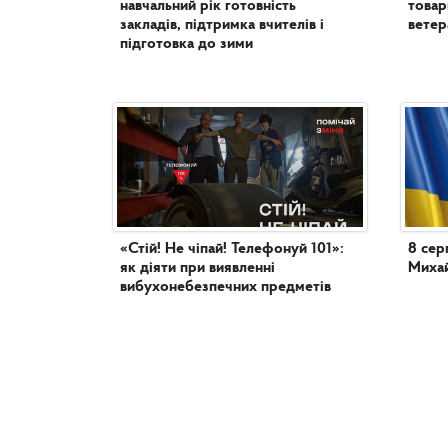
навчальний рік готовність
товар
закладів, підтримка вчителів і
ветер
підготовка до зими
«Стій! Не чіпай! Телефонуй 101»:
8 сер
як діяти при виявленні
Михай
вибухонебезпечних предметів