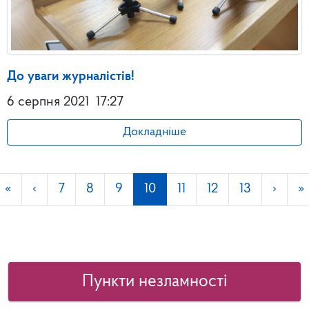
До уваги журналістів!
6 серпня 2021
17:27
Докладніше
«
‹
7
8
9
10
11
12
13
›
»
Пункти незламності