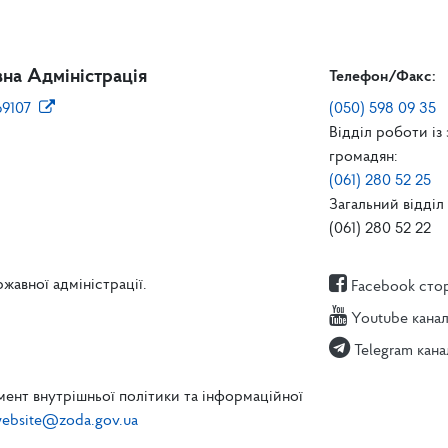
на Адміністрація
Телефон/Факс:
69107
(050) 598 09 35
Відділ роботи із
громадян:
(061) 280 52 25
Загальний відділ 
(061) 280 52 22
жавної адміністрації.
Facebook сто
Youtube кана
Telegram кана
ент внутрішньої політики та інформаційної
ebsite@zoda.gov.ua