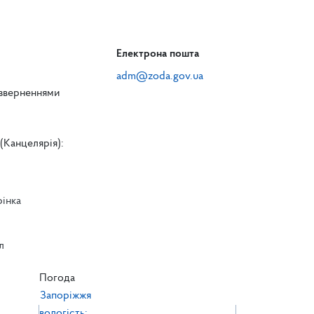
Електрона пошта
adm@zoda.gov.ua
 зверненнями
(Канцелярія):
рінка
л
л
Погода
Запоріжжя
вологість: