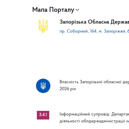
Мапа Порталу
Запорізька Обласна Держав
пр. Соборний, 164, м. Запоріжжя, 
Власність Запорізької обласної дер
2026 рік
Інформаційний супровід: Департам
3.4.1
діяльності облдержадміністрації
w