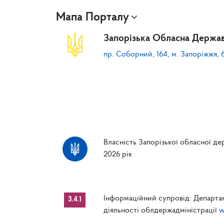
Мапа Порталу
Запорізька Обласна Держав
пр. Соборний, 164, м. Запоріжжя, 
Власність Запорізької обласної дер
2026 рік
Інформаційний супровід: Департам
3.4.1
діяльності облдержадміністрації
w