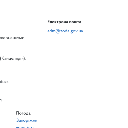
Електрона пошта
adm@zoda.gov.ua
 зверненнями
(Канцелярія):
рінка
л
л
Погода
Запоріжжя
вологість: