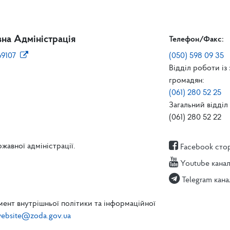
на Адміністрація
Телефон/Факс:
69107
(050) 598 09 35
Відділ роботи із
громадян:
(061) 280 52 25
Загальний відділ 
(061) 280 52 22
жавної адміністрації.
Facebook сто
Youtube кана
Telegram кана
ент внутрішньої політики та інформаційної
ebsite@zoda.gov.ua