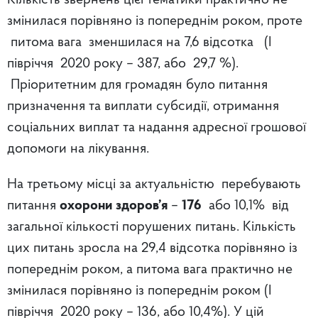
Кількість звернень цієї тематики практично не
змінилася порівняно із попереднім роком, проте
питома вага зменшилася на 7,6 відсотка (І
півріччя 2020 року – 387, або 29,7 %).
Пріоритетним для громадян було питання
призначення та виплати субсидії, отримання
соціальних виплат та надання адресної грошової
допомоги на лікування.
На третьому місці за актуальністю перебувають
питання
охорони здоров’я
–
176
або 10,1% від
загальної кількості порушених питань. Кількість
цих питань зросла на 29,4 відсотка порівняно із
попереднім роком, а питома вага практично не
змінилася порівняно із попереднім роком (І
півріччя 2020 року – 136, або 10,4%). У цій