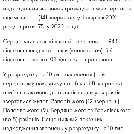
одиниць. При цьому, майже у 2 рази збільшилося
надходження звернень громадян із міністерств та
відомств (141 звернення у І півріччі 2021
року проти 75 у 2020 році).
Серед загальної кількості звернень 94,5
відсотка складають заяви (клопотання), 5,4
відсотка – скарги, 0,1 відсотка – пропозиції.
У розрахунку на 10 тис. населення (при
середньому показнику по області 8 звернень)
найбільш активно до органів влади усіх рівнів
зверталися жителі Запорізького (12 звернень),
Пологівського (9), Бердянського та Василівського
(по 8) районів. Дещо нижчий показник
надходження звернень у розрахунку на 10 тис.