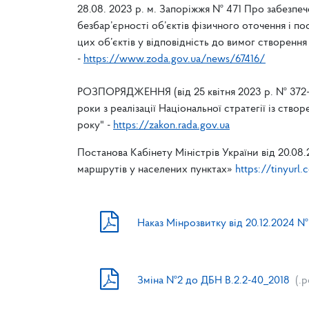
28.08. 2023 р. м. Запоріжжя № 471 Про забезпе
безбар’єрності об’єктів фізичного оточення і по
цих об’єктів у відповідність до вимог створення
-
https://www.zoda.gov.ua/news/67416/
РОЗПОРЯДЖЕННЯ (від 25 квітня 2023 р. № 372-р
роки з реалізації Національної стратегії із ств
року" -
https://zakon.rada.gov.ua
Постанова Кабінету Міністрів України від 20.08
маршрутів у населених пунктах»
https://tinyur
Наказ Мінрозвитку від 20.12.2024 №
Зміна №2 до ДБН В.2.2-40_2018
(.