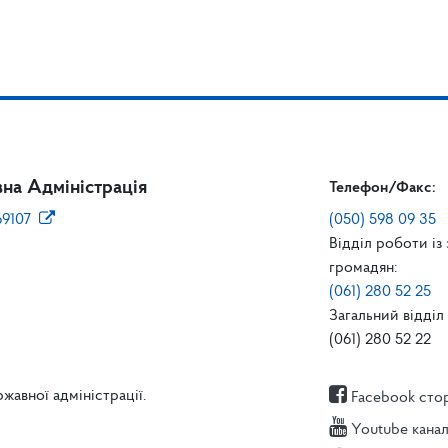
на Адміністрація
Телефон/Факс:
69107
(050) 598 09 35
Відділ роботи із
громадян:
(061) 280 52 25
Загальний відділ 
(061) 280 52 22
жавної адміністрації.
Facebook сто
Youtube кана