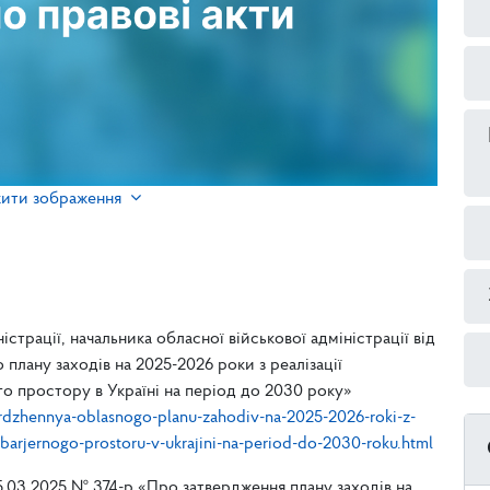
жити зображення
трації, начальника обласної військової адміністрації від
лану заходів на 2025-2026 роки з реалізації
ого простору в Україні на період до 2030 року»
dzhennya-oblasnogo-planu-zahodiv-na-2025-2026-roki-z-
-bezbarjernogo-prostoru-v-ukrajini-na-period-do-2030-roku.html
5.03.2025 № 374-р «Про затвердження плану заходів на