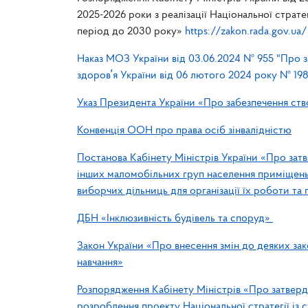
2025-2026 роки з реалізації Національної страте
період до 2030 року»
https://zakon.rada.gov.
Наказ МОЗ України від 03.06.2024 № 955 "Про з
здоровʼя України від 06 лютого 2024 року № 198
Указ Президента України «Про забезпечення ств
Конвенція ООН про права осіб зінвалідністю
Постанова Кабінету Міністрів України «Про затв
інших маломобільних груп населення приміщень
виборчих дільниць для організації їх роботи та
ДБН «Інклюзивність будівель та споруд»
Закон України «Про внесення змін до деяких зак
навчання»
Розпорядження Кабінету Міністрів «Про затверд
розроблення проекту Національної стратегії із 