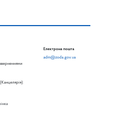
Електрона пошта
adm@zoda.gov.ua
 зверненнями
(Канцелярія):
рінка
л