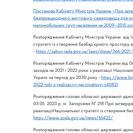
Постанова Кабінету Міністрів України «Про зат
безперешкодного життєвого середовища для ос
маломобільних груп населення на 2009—2015 ро
Розпорядження Кабінету Міністрів України від 1
стратегії із створення безбар’єрного простору в
-
https://zakon.rada.gov.ua/laws/show/366-202
Розпорядження Кабінету Міністрів України від 
заходів на 2021 і 2022 роки з реалізації Націона
Україні на період до 2030 року -
https://www.km
2022-roki-z-realizaciyi-nacionalnoyi-s40821
Розпорядження голови обласної державної адміні
03.05. 2023 р. м. Запоріжжя № 218 Про затверд
реалізаціїНаціональної стратегії із створення б
https://www.zoda.gov.ua/news/65422/
Розпорядження голови обласної державної адміні