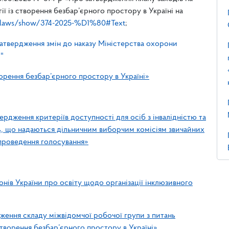
гії із створення безбар’єрного простору в Україні на
ua/laws/show/374-2025-%D1%80#Text
;
атвердження змін до наказу Міністерства охорони
"
орення безбар’єрного простору в Україні»
ердження критеріїв доступності для осіб з інвалідністю та
, що надаються дільничним виборчим комісіям звичайних
 проведення голосування»
онів України про освіту щодо організації інклюзивного
ження складу міжвідомчої робочої групи з питань
створення безбар’єрного простору в Україні»