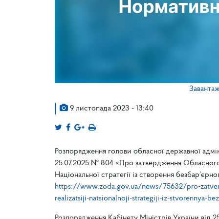
Заванта
9 листопада 2023 - 13:40
Розпорядження голови обласної державної адмініс
25.07.2025 № 804 «Про затвердження Обласного п
Національної стратегії із створення безбар’єрн
https://www.zoda.gov.ua/news/75632/pro-zatver
realizatsiji-natsionalnoji-strategiji-iz-stvorennya
Розпорядження Кабінету Міністрів України від 2