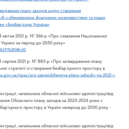
вердження плану заходів щодо створення
іб з обмеженими фізичними можливостями та інших
ки «Безбар’єрна Україна»
4 квітня 2021 р. № 366-р «Про схвалення Національної
 Україні на період до 2030 року»
1-%D1%80#n10
04 серпня 2021 р. № 883-р «Про затвердження плану
льної стратегії із створення безбар’єрного простору в
u.gov.ua/npas/pro-zatverdzhennya-planu-zahodiv-na-2021-i-
страції, начальника обласної військової адміністраціївід
ження Обласного плану заходів на 2023-2024 роки з
езбар’єрного простору в Україні наперіод до 2030 року -
страції, начальника обласної військової адміністраціївід