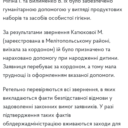
Мігіна І. та Билименко В. їх було забезпечено
гуманітарною допомогою у вигляді продуктових
наборів та засобів особистої гігієни.
За результатами звернення Катюкової М.
(зареєстрована в Мелітопольському районі,
виїхала за кордоном) їй було призначено та
нараховано допомогу при народженні дитини.
Заявниця перебуває за кордоном, а тому мала
труднощі із оформленням вказаної допомоги.
Ретельно перевіряються всі звернення, в яких
викладаються факти безпідставної відмови у
задоволенні законних вимог заявників. У разі
підтвердження таких фактів
облдержадміністрацією вживаються заходи для