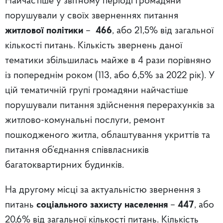
Найчастіше у звітному періоді громадяни
порушували у своїх зверненнях питання
житлової політики
–
466
, або 21,5% від загальної
кількості питань. Кількість звернень даної
тематики збільшилась майже в 4 рази порівняно
із попереднім роком (113, або 6,5% за 2022 рік). У
цій тематичній групі громадяни найчастіше
порушували питання здійснення перерахунків за
житлово-комунальні послуги, ремонт
пошкодженого житла, облаштування укриттів та
питання об’єднання співвласників
багатоквартирних будинків.
На другому місці за актуальністю звернення з
питань
соціального захисту населення
–
447
, або
20,6% від загальної кількості питань. Кількість