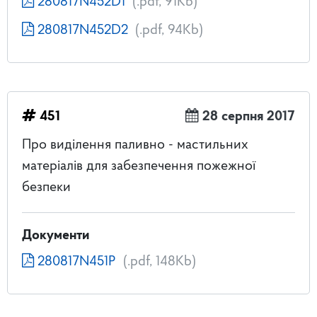
280817N452D1
(.pdf, 91Kb)
280817N452D2
(.pdf, 94Kb)
451
28 серпня 2017
Про виділення паливно - мастильних
матеріалів для забезпечення пожежної
безпеки
Документи
280817N451P
(.pdf, 148Kb)