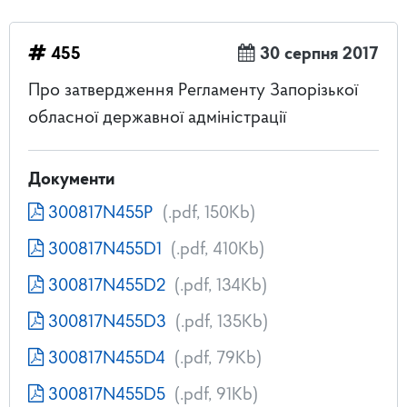
455
30 серпня 2017
Про затвердження Регламенту Запорізької
обласної державної адміністрації
Документи
300817N455P
(.pdf, 150Kb)
300817N455D1
(.pdf, 410Kb)
300817N455D2
(.pdf, 134Kb)
300817N455D3
(.pdf, 135Kb)
300817N455D4
(.pdf, 79Kb)
300817N455D5
(.pdf, 91Kb)