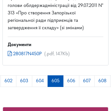
голови облдержадміністрації від 29.07.2011 №
313 «Про створення Запорізької
регіональної ради підприємців та
затвердження її складу» (зі змінами)
Документи
280817N450P
(.pdf, 147Kb)
602
603
604
605
606
607
608