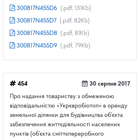
300817N455D6
(.pdf, 131Kb)
300817N455D7
(.pdf, 82Kb)
300817N455D8
(.pdf, 81Kb)
300817N455D9
(.pdf, 79Kb)
454
30 серпня 2017
Про надання товариству з обмеженою
відповідальністю «Укрєвробіотоп» в оренду
земельної ділянки для будівництва об’єкта
забезпечення життєдіяльності населених
пунктів (об’єкта сміттєпереробного