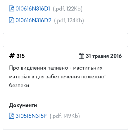
010616N316D1
(.pdf, 122Kb)
010616N316D2
(.pdf, 124Kb)
315
31 травня 2016
Про виділення паливно - мастильних
матеріалів для забезпечення пожежної
безпеки
Документи
310516N315P
(.pdf, 149Kb)