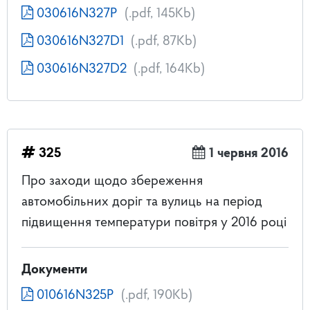
030616N327P
(.pdf, 145Kb)
030616N327D1
(.pdf, 87Kb)
030616N327D2
(.pdf, 164Kb)
325
1 червня 2016
Про заходи щодо збереження
автомобільних доріг та вулиць на період
підвищення температури повітря у 2016 році
Документи
010616N325P
(.pdf, 190Kb)