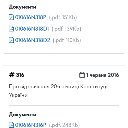
Документи
010616N318P
(.pdf, 151Kb)
010616N318D1
(.pdf, 139Kb)
010616N318D2
(.pdf, 110Kb)
316
1 червня 2016
Про відзначення 20-ї річниці Конституції
України
Документи
010616N316P
(.pdf, 248Kb)