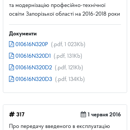
та модернізацію професійно-технічної
освіти Запорізької області на 2016-2018 роки
Документи
010616N320P
(.pdf, 1 023Kb)
010616N320D1
(.pdf, 131Kb)
010616N320D2
(.pdf, 121Kb)
010616N320D3
(.pdf, 134Kb)
317
1 червня 2016
Про передачу введеного в експлуатацію