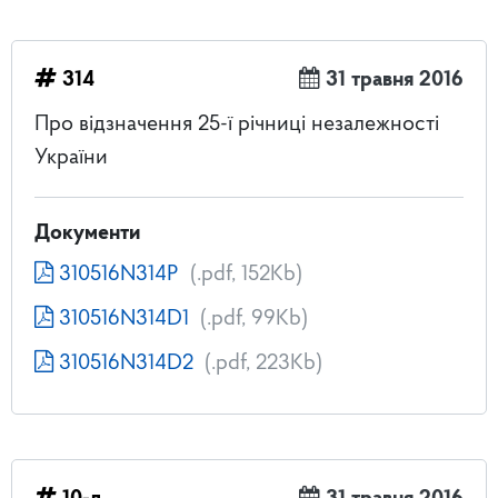
314
31 травня 2016
Про відзначення 25-ї річниці незалежності
України
Документи
310516N314P
(.pdf, 152Kb)
310516N314D1
(.pdf, 99Kb)
310516N314D2
(.pdf, 223Kb)