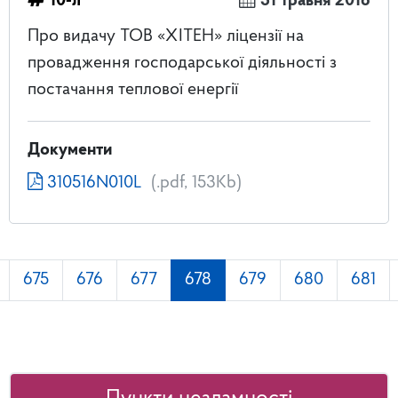
10-л
31 травня 2016
Про видачу ТОВ «ХІТЕН» ліцензії на
провадження господарської діяльності з
постачання теплової енергії
Документи
310516N010L
(.pdf, 153Kb)
675
676
677
678
679
680
681