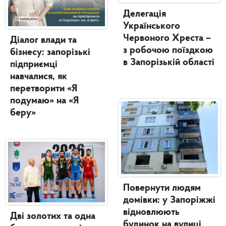
Делегація
Українського
Червоного Хреста –
Діалог влади та
з робочою поїздкою
бізнесу: запорізькі
в Запорізькій області
підприємці
навчалися, як
перетворити «Я
подумаю» на «Я
беру»
Повернути людям
домівки: у Запоріжжі
відновлюють
Дві золотих та одна
будинок на вулиці