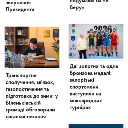
подумаю» на «Я
звернення
беру»
Президента
Дві золотих та одна
бронзова медалі:
Транспортне
запорізькі
сполучення, зв’язок,
спортсмени
газопостачання та
виступили на
підготовка до зими: у
міжнародних
Біленьківській
турнірах
громаді обговорили
нагальні питання