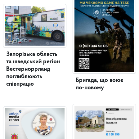
Запорізька область
та шведський регіон
Вестерноррланд
поглиблюють
Бригада, що воює
співпрацю
по-новому