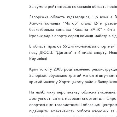
За сумою рейтингових показників область посіла
Запорізька область підтвердила, що вона є В
Жіноча команда "Мотор" стала 12-ти разови
баскетбольна команда "Козачка ЗАлК" - 6-ти 
ігрових видів спорту серед команд-майстрів від
В області працює 65 дитячо-юнацькі спортивні ш
нову ДЮСШ "Динамо" з 4 видів спорту. Нещо
Кирилівці.
Крім того: у 2005 році закінчено реконструкц
Запоріжжі збудовано критий манеж зі штучним 
критий манеж у Хортицькому районі Запоріжжя
На найближчу перспективу обласна виконавча 
доступності занять масовим спортом для широк
спортивними товариствами і обласним центром 
підвищити ефективність роботи існуючих та с