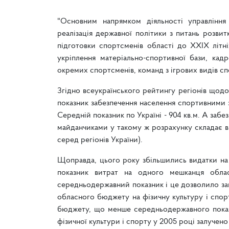
"Основним напрямком діяльності управління
реалізація державної політики з питань розвит
підготовки спортсменів області до XXIX літні
укріплення матеріально-спортивної бази, кад
окремих спортсменів, команд з ігрових видів с
Згідно всеукраїнського рейтингу регіонів щодо
показник забезпечення населення спортивними за
Середній показник по Україні - 904 кв.м. А за
майданчиками у такому ж розрахунку складає ві
серед регіонів України).
Щоправда, цього року збільшились видатки на 
показник витрат на одного мешканця обла
середньодержавний показник і це дозволило зай
обласного бюджету на фізичну культуру і спор
бюджету, що менше середньодержавного показ
фізичної культури і спорту у 2005 році залучено 