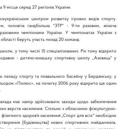
 9 місце серед 27 регіонів України.
сеукраїнським центром розвитку ігрових видів спорту.
м, чоловіча гандбольна "ЗТР" - 9-ти разовим, жіноча
разовими чемпіонами України. У чемпіонатах України з
 області беруть участь понад 20 команд.
коли, у тому числі 15 спеціалізованих. Рік тому відкрито
давно - дитячо-юнацьку спортивну школу „Азовець" у
ію палацу спорту та плавального басейну у Бердянську, у
льодом «Полюс», на початку 2006 року відкрито ще один
.
влада має намір здійснювати заходи щодо забезпечення
их верств населення. Спільно з обласними фізкультурно-
фізичного здоров'я населення „Спорт для всіх" необхідно
творення (будівництва) нових спортивних майданчиків,