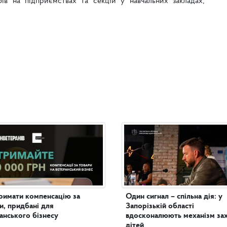
ів на підприємствах та секцій у навчальних закладах,
римати компенсацію за
Один сигнал – спільна дія: у
и, придбані для
Запорізькій області
анського бізнесу
вдосконалюють механізм за
дітей