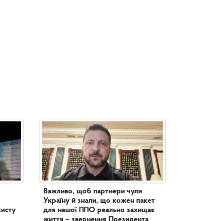
Важливо, щоб партнери чули
Україну й знали, що кожен пакет
хисту
для нашої ППО реально захищає
життя – звернення Президента