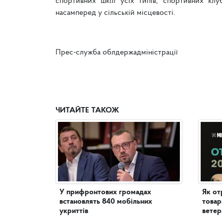
спортивних шкіл усіх типів, спортивних клуб
насамперед у сільській місцевості.
Прес-служба облдержадміністрації
ЧИТАЙТЕ ТАКОЖ
У прифронтових громадах
Як от
встановлять 840 мобільних
товар
укриттів
ветер