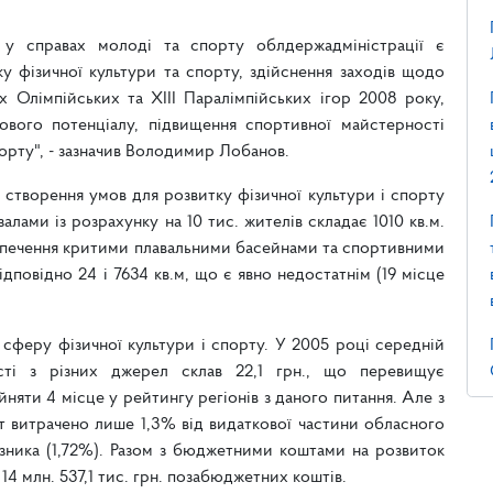
 у справах молоді та спорту облдержадміністрації є
ку фізичної культури та спорту, здійснення заходів щодо
х Олімпійських та XIII Паралімпійських ігор 2008 року,
рового потенціалу, підвищення спортивної майстерності
порту", - зазначив Володимир Лобанов.
 створення умов для розвитку фізичної культури і спорту
лами із розрахунку на 10 тис. жителів складає 1010 кв.м.
безпечення критими плавальними басейнами та спортивними
дповідно 24 і 7634 кв.м, що є явно недостатнім (19 місце
сферу фізичної культури і спорту. У 2005 році середній
сті з різних джерел склав 22,1 грн., що перевищує
няти 4 місце у рейтингу регіонів з даного питання. Але з
т витрачено лише 1,3% від видаткової частини обласного
ника (1,72%). Разом з бюджетними коштами на розвиток
14 млн. 537,1 тис. грн. позабюджетних коштів.