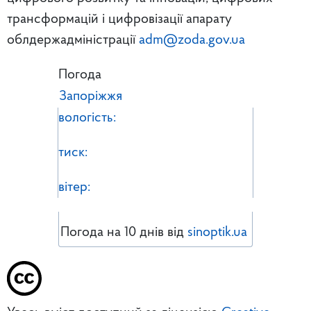
трансформацій і цифровізації апарату
облдержадміністрації
adm@zoda.gov.ua
Погода
Запоріжжя
вологість:
тиск:
вітер:
Погода на 10 днів від
sinoptik.ua