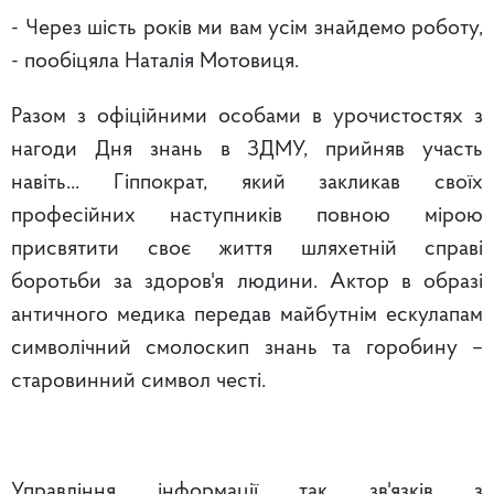
- Через шість років ми вам усім знайдемо роботу,
- пообіцяла Наталія Мотовиця.
Разом з офіційними особами в урочистостях з
нагоди Дня знань в ЗДМУ, прийняв участь
навіть... Гіппократ, який закликав своїх
професійних наступників повною мірою
присвятити своє життя шляхетній справі
боротьби за здоров'я людини. Актор в образі
античного медика передав майбутнім ескулапам
символічний смолоскип знань та горобину –
старовинний символ честі.
Управління інформації так зв'язків з