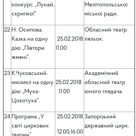
конкурс „Лунай,
Мелітопольської
скрипко!”
міської ради.
22
Н. Осипова.
Обласний театр
Казка на одну
25.02.2018
ляльок.
дію „Півтори
11.00
жмені”.
23
К.Чуковський.
Академічний
мюзикл на одну
25.02.2018
обласний театр
дію „Муха-
11.00
юного глядача.
Цокотуха”.
24
Програма „У
25.02.2018
Запорізький
світі циркових
державний цирк.
12.00,16.00
тварин”.