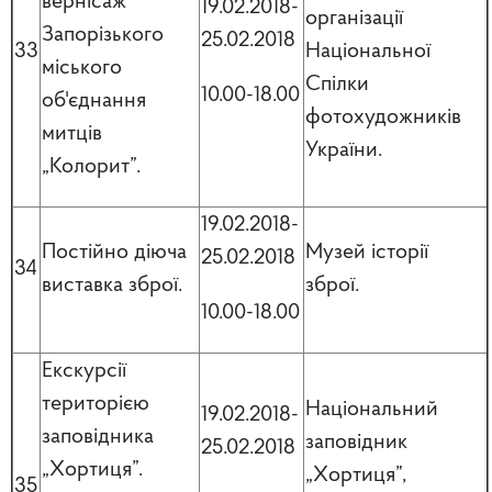
вернісаж”
19.02.2018-
організації
Запорізького
25.02.2018
33
Національної
міського
Спілки
10.00-18.00
об'єднання
фотохудожників
митців
України.
„Колорит”.
19.02.2018-
Постійно діюча
Музей історії
25.02.2018
34
виставка зброї.
зброї.
10.00-18.00
Екскурсії
територією
Національний
19.02.2018-
заповідника
заповідник
25.02.2018
„Хортиця”.
„Хортиця”,
35