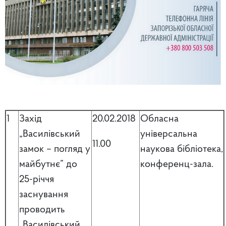
1
Захід
20.02.2018
Обласна
„Василівський
універсальна
11.00
замок – погляд у
наукова бібліотека,
майбутнє” до
конференц-зала.
25-річчя
заснування
проводить
„Василівський