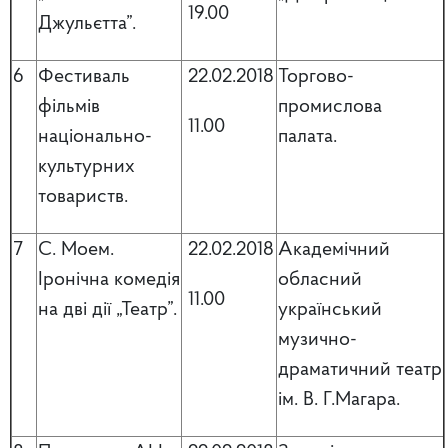
19.00
Джульєтта”.
6
Фестиваль
22.02.2018
Торгово-
фільмів
промислова
11.00
національно-
палата.
культурних
товариств.
7
С. Моем.
22.02.2018
Академічний
Іронічна комедія
обласний
11.00
на дві дії „Театр”.
український
музично-
драматичний театр
ім. В. Г.Магара.