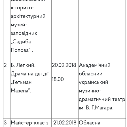
історико-
архітектурний
музей-
заповідник
„Садиба
Попова” .
2
Б. Лепкий.
20.02.2018
Академічний
Драма на дві дії
обласний
18.00
„Гетьман
український
Мазепа”.
музично-
драматичний театр
ім. В. Г.Магара.
3
Майстер-клас з
21.02.2018
Обласна