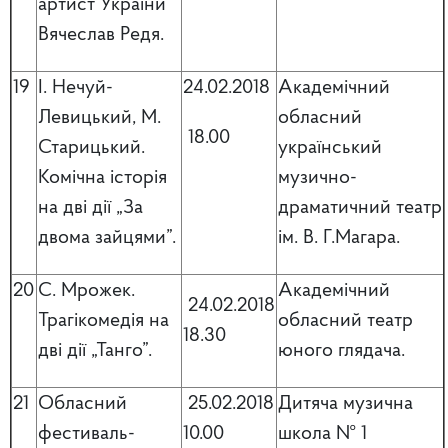
артист України
Вячеслав Редя.
19
І. Нечуй-
24.02.2018
Академічний
Левицький, М.
обласний
18.00
Старицький.
український
Комічна історія
музично-
на дві дії „За
драматичний театр
двома зайцями”.
ім. В. Г.Магара.
20
С. Мрожек.
Академічний
24.02.2018
Трагікомедія на
обласний театр
18.30
дві дії „Танго”.
юного глядача.
21
Обласний
25.02.2018
Дитяча музична
фестиваль-
10.00
школа № 1