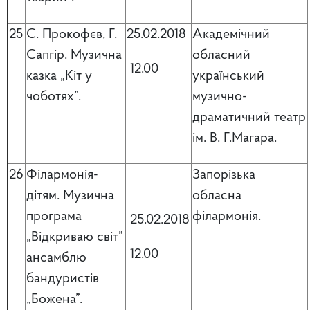
25
С. Прокофєв, Г.
25.02.2018
Академічний
Сапгір. Музична
обласний
12.00
казка „Кіт у
український
чоботях”.
музично-
драматичний театр
ім. В. Г.Магара.
26
Філармонія-
Запорізька
дітям. Музична
обласна
програма
філармонія.
25.02.2018
„Відкриваю світ”
12.00
ансамблю
бандуристів
„Божена”.