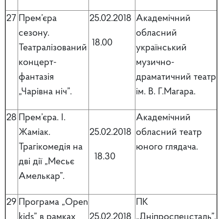
27
Прем’єра
25.02.2018
Академічний
сезону.
обласний
18.00
Театралізований
український
концерт-
музично-
фантазія
драматичний театр
„Чарівна ніч”.
ім. В. Г.Магара.
28
Прем’єра. І.
Академічний
Жаміак.
25.02.2018
обласний театр
Трагікомедія на
юного глядача.
18.30
дві дії „Месьє
Амелькар”.
29
Програма „Open
ПК
kids” в рамках
25.02.2018
„Дніпроспецсталь”.