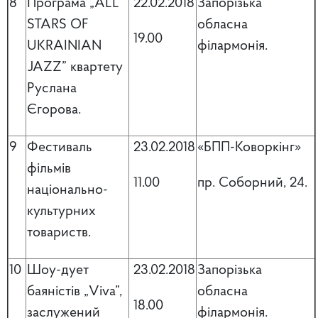
8
Програма „ALL
22.02.2018
Запорізька
STARS OF
обласна
19.00
UKRAINIAN
філармонія.
JAZZ” квартету
Руслана
Єгорова.
9
Фестиваль
23.02.2018
«БПП-Коворкінг»
фільмів
11.00
пр. Соборний, 24.
національно-
культурних
товариств.
10
Шоу-дует
23.02.2018
Запорізька
баяністів „Viva”,
обласна
18.00
заслужений
філармонія.