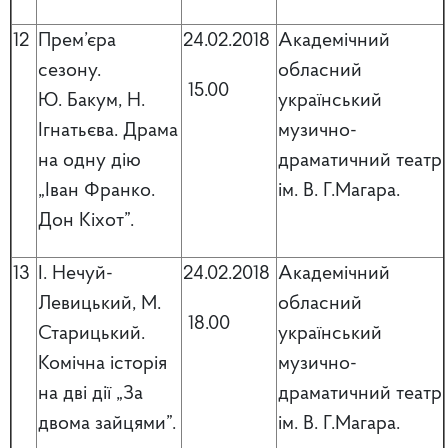
12
Прем’єра
24.02.2018
Академічний
сезону.
обласний
15.00
Ю. Бакум, Н.
український
Ігнатьєва. Драма
музично-
на одну дію
драматичний театр
„Іван Франко.
ім. В. Г.Магара.
Дон Кіхот”.
13
І. Нечуй-
24.02.2018
Академічний
Левицький, М.
обласний
18.00
Старицький.
український
Комічна історія
музично-
на дві дії „За
драматичний театр
двома зайцями”.
ім. В. Г.Магара.