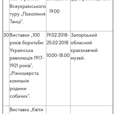
Всеукраїнського
19.00
туру „Покоління
Танці”.
30
Виставки „100
19.02.2018-
Запорізький
років боротьби:
25.02.2018
обласний
Українська
краєзнавчий
10.00-18.00
революція 1917-
музей.
1921 років”,
„Різношерста
компанія
родини
собачих”.
Виставка „Квіти