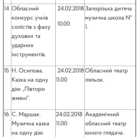
14
Обласний
24.02.2018
Запорізька дитяча
конкурс учнів
музична школа №
10.00
солістів з фаху
1.
духових та
ударних
інструментів.
15
Н. Осипова.
24.02.2018
Обласний театр
Казка на одну
11.00
ляльок.
дію „Півтори
жмені”.
16
С. Маршак.
24.02.2018
Академічний
Музична казка
11.00
обласний театр
на одну дію
юного глядача.