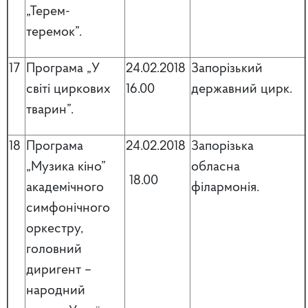
„Терем-
теремок”.
17
Програма „У
24.02.2018
Запорізький
світі циркових
16.00
державний цирк.
тварин”.
18
Програма
24.02.2018
Запорізька
„Музика кіно”
обласна
18.00
академічного
філармонія.
симфонічного
оркестру,
головний
диригент –
народний