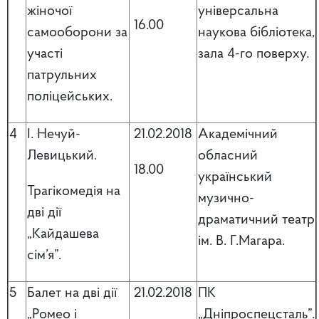
жіночої
універсальна
16.00
самооборони за
наукова бібліотека,
участі
зала 4-го поверху.
патрульних
поліцейських.
4
І. Нечуй-
21.02.2018
Академічний
Левицький.
обласний
18.00
український
Трагікомедія на
музично-
дві дії
драматичний театр
„Кайдашева
ім. В. Г.Магара.
сім’я”.
5
Балет на дві дії
21.02.2018
ПК
„Ромео і
„Дніпроспецсталь”.