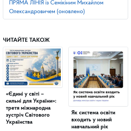
ПРЯМА ЛІНІЯ із Семікіним Михайлом
Олександровичем (оновлено)
ЧИТАЙТЕ ТАКОЖ
«Єдині у світі –
сильні для України»:
третя міжнародна
Як система освіти
зустріч Світового
входить у новий
Українства
навчальний рік