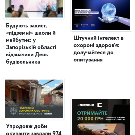
Будують захист,
«підземні» школи й
Штучний інтелект в
майбутнє: у
охороні здоров’я:
Запорізькій області
долучайтеся до
відзначили День
опитування
будівельника
Упродовж доби
окупанти завдали 974