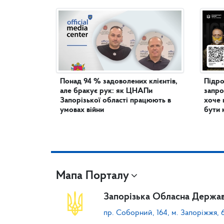
Понад 94 % задоволених клієнтів,
Підро
але бракує рук: як ЦНАПи
запро
Запорізької області працюють в
хоче 
умовах війни
бути 
Мапа Порталу
Запорізька Обласна Держав
пр. Соборний, 164, м. Запоріжжя, 