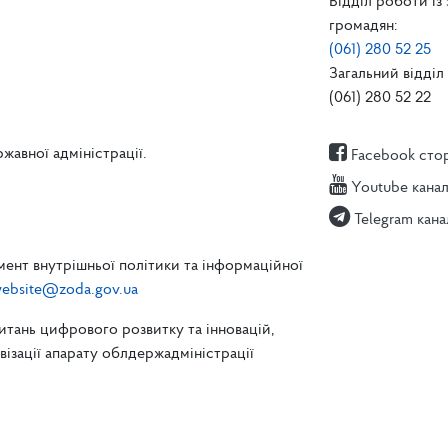
Відділ роботи із
громадян:
(061) 280 52 25
Загальний відділ 
(061) 280 52 22
жавної адміністрації.
Facebook сто
Youtube кана
Telegram кана
ент внутрішньої політики та інформаційної
ebsite@zoda.gov.ua
питань цифрового розвитку та інновацій,
зації апарату облдержадміністрації