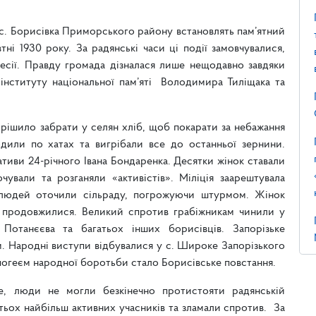
 с. Борисівка Приморського району встановлять пам’ятний
ні 1930 року. За радянські часи ці події замовчувалися,
есії. Правду громада дізналася лише нещодавно завдяки
інституту національної пам’яті Володимира Тиліщака та
вирішило забрати у селян хліб, щоб покарати за небажання
дили по хатах та вигрібали все до останньої зернини.
ативи 24-річного Івана Бондаренка. Десятки жінок ставали
очували та розганяли «активістів». Міліція заарештувала
і людей оточили сільраду, погрожуючи штурмом. Жінок
я продовжилися. Великий спротив грабіжникам чинили у
Потанєєва та багатьох інших борисівців. Запорізьке
м. Народні виступи відбувалися у с. Широке Запорізького
погеєм народної боротьби стало Борисівське повстання.
е, люди не могли безкінечно протистояти радянській
тьох найбільш активних учасників та зламали спротив. За