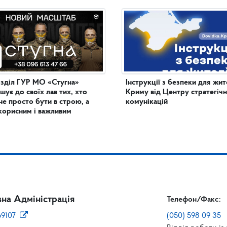
зділ ГУР МО «Стугна»
Інструкції з безпеки для жит
шує до своїх лав тих, хто
Криму від Центру стратегіч
не просто бути в строю, а
комунікацій
корисним і важливим
на Адміністрація
Телефон/Факс:
69107
(050) 598 09 35