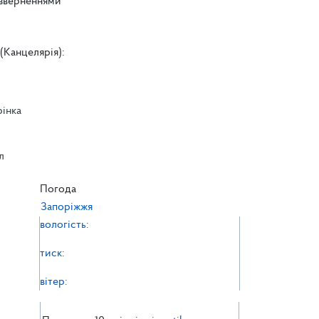
 зверненнями
(Канцелярія):
рінка
л
л
Погода
Запоріжжя
вологість:
тиск:
вітер: