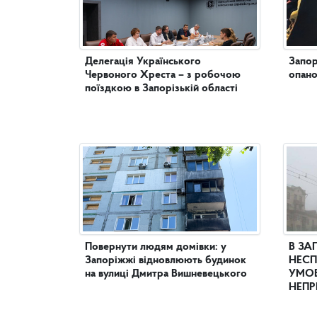
Делегація Українського
Запор
Червоного Хреста – з робочою
опано
поїздкою в Запорізькій області
Повернути людям домівки: у
В ЗА
Запоріжжі відновлюють будинок
НЕСП
на вулиці Дмитра Вишневецького
УМОВ
НЕПР