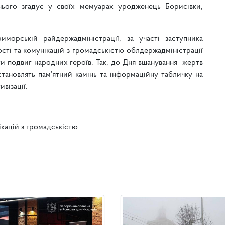
нього згадує у своїх мемуарах уродженець Борисівки,
иморській райдержадміністрації, за участі заступника
сті та комунікацій з громадськістю облдержадміністрації
ти подвиг народних героїв. Так, до Дня вшанування жертв
тановлять пам’ятний камінь та інформаційну табличку на
візації.
ікацій з громадськістю