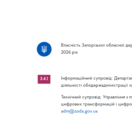
Власність Запорізької обласної дер
2026 рік
Інформаційний супровід: Департам
3.4.1
діяльності облдержадміністрації
w
Технічний супровід: Управління з 
цифрових трансформацій і цифрові
adm@zoda.gov.ua