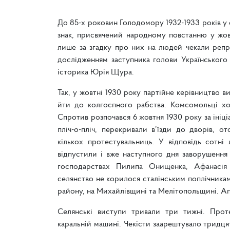
До 85-х роковин Голодомору 1932-1933 років у
знак, присвячений народному повстанню у жовт
лише за згадку про них на людей чекали репр
дослідженням заступника голови Українського 
історика Юрія Щура.
Так, у жовтні 1930 року партійне керівництво 
йти до колгоспного рабства. Комсомольці хо
Спротив розпочався 6 жовтня 1930 року за ініці
пліч-о-пліч, перекривали в’їзди до дворів, от
кількох протестувальниць. У відповідь сотн
відпустили і вже наступного дня заворушенн
господарствах Пилипа Онищенка, Афанасія 
селянство не корилося сталінським поплічника
району, на Михайлівщині та Мелітопольщині. А
Селянські виступи тривали три тижні. Прот
каральній машині. Чекісти заарештувало тридця