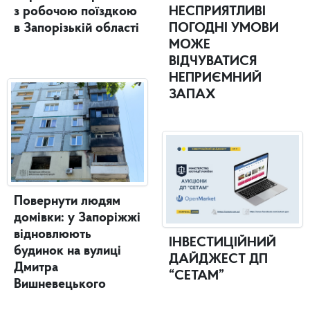
з робочою поїздкою
НЕСПРИЯТЛИВІ
в Запорізькій області
ПОГОДНІ УМОВИ
МОЖЕ
ВІДЧУВАТИСЯ
НЕПРИЄМНИЙ
ЗАПАХ
Повернути людям
домівки: у Запоріжжі
відновлюють
ІНВЕСТИЦІЙНИЙ
будинок на вулиці
ДАЙДЖЕСТ ДП
Дмитра
“СЕТАМ”
Вишневецького