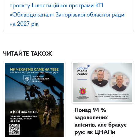
проєкту Інвестиційної програми КП
«Облводоканал» Запорізької обласної ради
на 2027 рік
ЧИТАЙТЕ ТАКОЖ
Понад 94 %
задоволених
клієнтів, але бракує
рук: як ЦНАПи