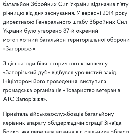
батальйон Збройних Сил України відзначив п’яту
річницю від дня заснування. У вересні 2014 року
директивою Генерального штабу Збройних Сил
України було утворено 37-й окремий
мотопіхотний батальйон територіальної оборони
«Запоріжжя».
З цієї нагоди біля історичного комплексу
«Запорізький дуб» відбувся урочистий захід.
Ініціатором його проведення виступила
громадська організація «Товариство ветеранів
АТО Запоріжжя».
Привітала військовослужбовців батальйону
керівник апарату облдержадміністрації Зінаїда
Бойко, яка передала вітання від очільника області