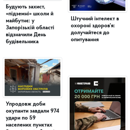
Будують захист,
«підземні» школи й
Штучний інтелект в
майбутнє: у
охороні здоров’я:
Запорізькій області
долучайтеся до
відзначили День
опитування
будівельника
Упродовж доби
окупанти завдали 974
удари по 59
населених пунктах