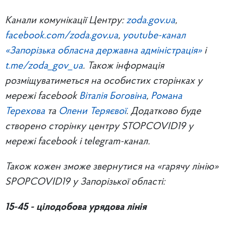
Канали комунікації Центру:
zoda.gov.ua
,
facebook.com/zoda.gov.ua
,
youtube-канал
«Запорізька обласна державна адміністрація»
і
t.me/zoda_gov_ua
. Також інформація
розміщуватиметься на особистих сторінках у
мережі facebook
Віталія Боговіна
,
Романа
Терехова
та
Олени Теряєвої
. Додатково буде
створено сторінку центру STOPCOVID19 у
мережі facebook і telegram-канал.
Також кожен зможе звернутися на «гарячу лінію»
SPOPCOVID19 у Запорізької області:
15-45 - цілодобова урядова лінія