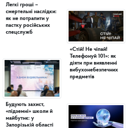
Легкі гроші –
смертельні наслідки:
як не потрапити у
пастку російських
спецслужб
«Стій! Не чіпай!
Телефонуй 101»: як
діяти при виявленні
вибухонебезпечних
предметів
Будують захист,
«підземні» школи й
майбутнє: у
Запорізькій області