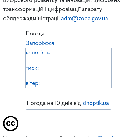
цифрового розвитку та інновацій, цифрових
трансформацій і цифровізації апарату
облдержадміністрації
adm@zoda.gov.ua
Погода
Запоріжжя
вологість:
тиск:
вітер:
Погода на 10 днів від
sinoptik.ua