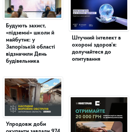
Будують захист,
«підземні» школи й
Штучний інтелект в
майбутнє: у
охороні здоров’я:
Запорізькій області
долучайтеся до
відзначили День
опитування
будівельника
Упродовж доби
окупанти завдали 974