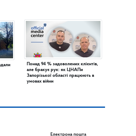
Понад 94 % задоволених клієнтів,
вдали
але бракує рук: як ЦНАПи
Запорізької області працюють в
умовах війни
Електрона пошта