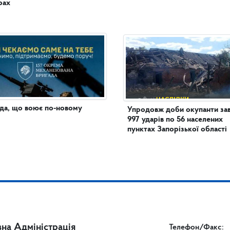
рах
да, що воює по-новому
Упродовж доби окупанти за
997 ударів по 56 населених
пунктах Запорізької області
на Адміністрація
Телефон/Факс: