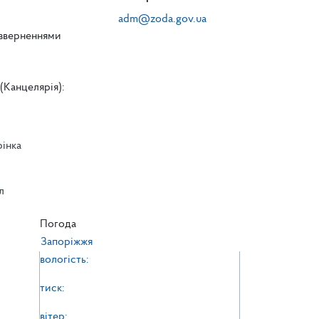
adm@zoda.gov.ua
 зверненнями
(Канцелярія):
рінка
л
л
Погода
Запоріжжя
вологість:
тиск:
вітер: