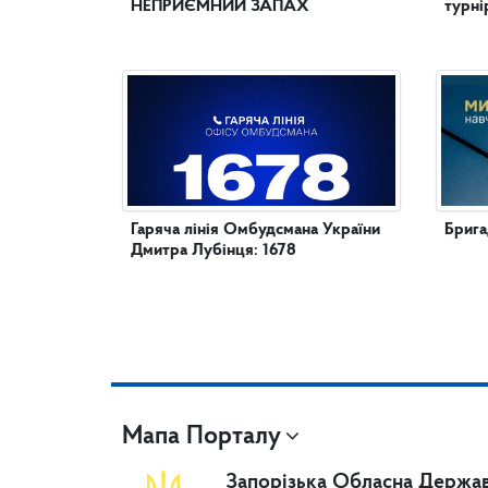
НЕПРИЄМНИЙ ЗАПАХ
турні
Гаряча лінія Омбудсмана України
Брига
Дмитра Лубінця: 1678
Мапа Порталу
Запорізька Обласна Держав