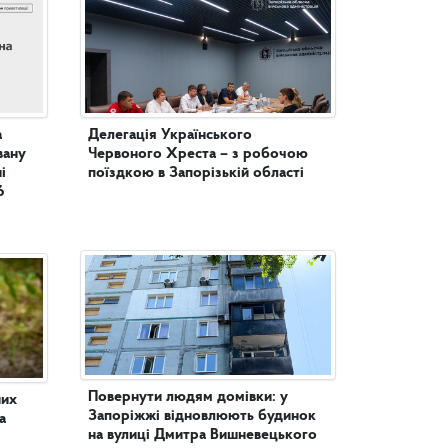
а
Делегація Українського
вану
Червоного Хреста – з робочою
поїздкою в Запорізькій області
6
Повернути людям домівки: у
них
Запоріжжі відновлюють будинок
а
на вулиці Дмитра Вишневецького