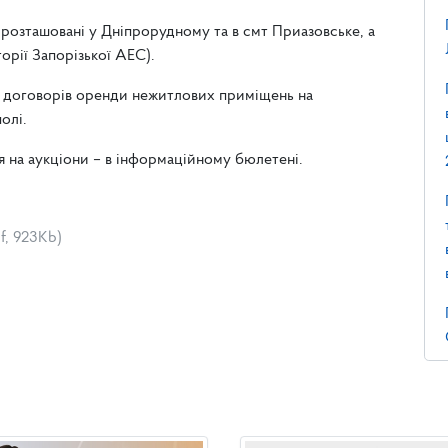
розташовані у Дніпрорудному та в смт Приазовське, а
орії Запорізької АЕС).
я договорів оренди нежитлових приміщень на
олі.
я на аукціони – в інформаційному бюлетені.
df, 923Kb)