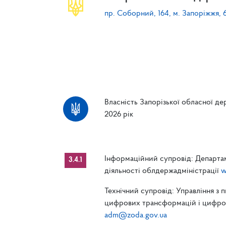
пр. Соборний, 164, м. Запоріжжя, 
Власність Запорізької обласної дер
2026 рік
Інформаційний супровід: Департам
3.4.1
діяльності облдержадміністрації
w
Технічний супровід: Управління з 
цифрових трансформацій і цифрові
adm@zoda.gov.ua