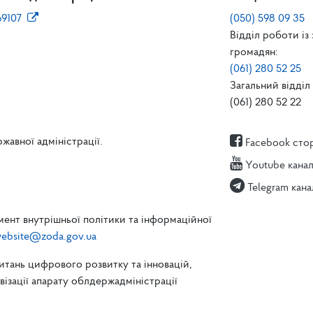
69107
(050) 598 09 35
Відділ роботи із
громадян:
(061) 280 52 25
Загальний відділ 
(061) 280 52 22
жавної адміністрації.
Facebook сто
Youtube кана
Telegram кана
ент внутрішньої політики та інформаційної
ebsite@zoda.gov.ua
питань цифрового розвитку та інновацій,
зації апарату облдержадміністрації