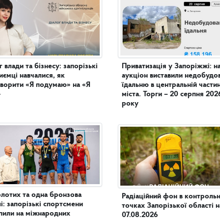
г влади та бізнесу: запорізькі
Приватизація у Запоріжжі: н
иємці навчалися, як
аукціон виставили недобудо
ворити «Я подумаю» на «Я
їдальню в центральній частині
»
міста. Торги – 20 серпня 202
року
олотих та одна бронзова
Радіаційний фон в контроль
і: запорізькі спортсмени
точках Запорізької області н
пили на міжнародних
07.08.2026