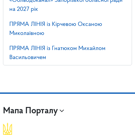
«Облводоканал» Запорізької обласної ради
на 2027 рік
ПРЯМА ЛІНІЯ із Кірчевою Оксаною
Миколаївною
ПРЯМА ЛІНІЯ із Гнатюком Михайлом
Васильовичем
Мапа Порталу