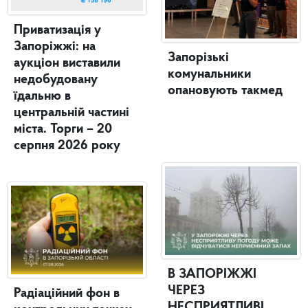
Приватизація у
Запоріжжі: на
Запорізькі
аукціон виставили
комунальники
недобудовану
опановують такмед
їдальню в
центральній частині
міста. Торги – 20
серпня 2026 року
В ЗАПОРІЖЖІ
ЧЕРЕЗ
Радіаційний фон в
НЕСПРИЯТЛИВІ