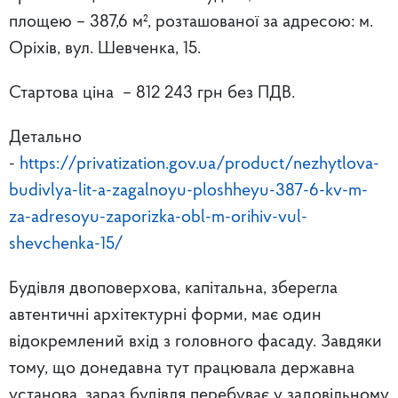
площею – 387,6 м², розташованої за адресою: м.
Оріхів, вул. Шевченка, 15.
Стартова ціна – 812 243 грн без ПДВ.
Детально
-
https://privatization.gov.ua/product/nezhytlova-
budivlya-lit-a-zagalnoyu-ploshheyu-387-6-kv-m-
za-adresoyu-zaporizka-obl-m-orihiv-vul-
shevchenka-15/
Будівля двоповерхова, капітальна, зберегла
автентичні архітектурні форми, має один
відокремлений вхід з головного фасаду. Завдяки
тому, що донедавна тут працювала державна
установа, зараз будівля перебуває у задовільному