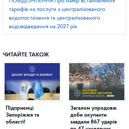
ПОВІДОМЛЕННЯ Про намір встановлення
тарифів на послуги з централізованого
водопостачання та централізованого
водовідведення на 2027 рік
ЧИТАЙТЕ ТАКОЖ
Підприємці
Загалом упродовж
Запоріжжя та
доби окупанти
області!
завдали 867 ударів
по 47 населених