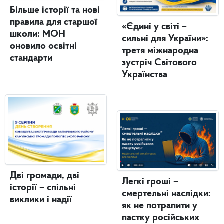
Більше історії та нові
правила для старшої
«Єдині у світі –
школи: МОН
сильні для України»:
оновило освітні
третя міжнародна
стандарти
зустріч Світового
Українства
Дві громади, дві
Легкі гроші –
історії – спільні
смертельні наслідки:
виклики і надії
як не потрапити у
пастку російських