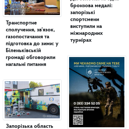
бронзова медалі:
запорізькі
спортсмени
Транспортне
виступили на
сполучення, зв’язок,
міжнародних
газопостачання та
турнірах
підготовка до зими: у
Біленьківській
громаді обговорили
нагальні питання
Запорізька область