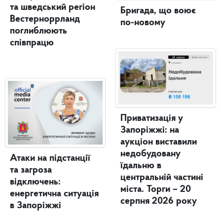
та шведський регіон
Бригада, що воює
Вестерноррланд
по-новому
поглиблюють
співпрацю
Приватизація у
Запоріжжі: на
аукціон виставили
недобудовану
Атаки на підстанції
їдальню в
та загроза
центральній частині
відключень:
міста. Торги – 20
енергетична ситуація
серпня 2026 року
в Запоріжжі