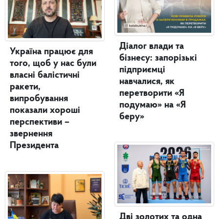
Діалог влади та
Україна працює для
бізнесу: запорізькі
того, щоб у нас були
підприємці
власні балістичні
навчалися, як
ракети,
перетворити «Я
випробування
подумаю» на «Я
показали хороші
беру»
перспективи –
звернення
Президента
Дві золотих та одна