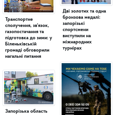
Дві золотих та одна
бронзова медалі:
Транспортне
запорізькі
сполучення, зв’язок,
спортсмени
газопостачання та
виступили на
підготовка до зими: у
міжнародних
Біленьківській
турнірах
громаді обговорили
нагальні питання
Запорізька область