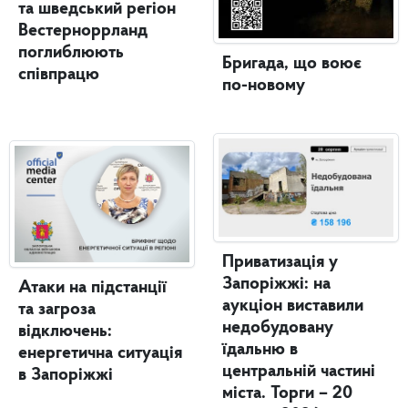
та шведський регіон
Вестерноррланд
поглиблюють
Бригада, що воює
співпрацю
по-новому
Приватизація у
Запоріжжі: на
Атаки на підстанції
аукціон виставили
та загроза
недобудовану
відключень:
їдальню в
енергетична ситуація
центральній частині
в Запоріжжі
міста. Торги – 20