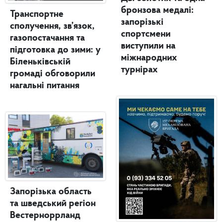
бронзова медалі:
Транспортне
запорізькі
сполучення, зв’язок,
спортсмени
газопостачання та
виступили на
підготовка до зими: у
міжнародних
Біленьківській
турнірах
громаді обговорили
нагальні питання
Запорізька область
та шведський регіон
Вестерноррланд