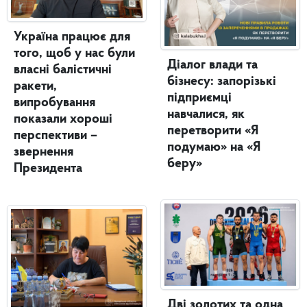
Україна працює для
того, щоб у нас були
Діалог влади та
власні балістичні
бізнесу: запорізькі
ракети,
підприємці
випробування
навчалися, як
показали хороші
перетворити «Я
перспективи –
подумаю» на «Я
звернення
беру»
Президента
Дві золотих та одна