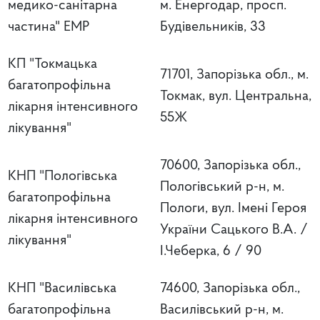
медико-санітарна
м. Енергодар, просп.
частина" ЕМР
Будівельників, 33
КП "Токмацька
71701, Запорізька обл., м.
багатопрофільна
Токмак, вул. Центральна,
лікарня інтенсивного
55Ж
лікування"
70600, Запорізька обл.,
КНП "Пологівська
Пологівський р-н, м.
багатопрофільна
Пологи, вул. Імені Героя
лікарня інтенсивного
України Сацького В.А. /
лікування"
І.Чеберка, 6 / 90
КНП "Василівська
74600, Запорізька обл.,
багатопрофільна
Василівський р-н, м.