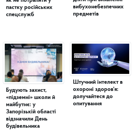
як не потрапити у
вибухонебезпечних
пастку російських
предметів
спецслужб
Штучний інтелект в
охороні здоров’я:
Будують захист,
долучайтеся до
«підземні» школи й
опитування
майбутнє: у
Запорізькій області
відзначили День
будівельника