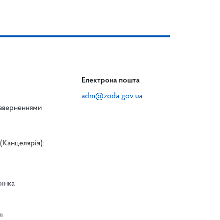
Електрона пошта
adm@zoda.gov.ua
 зверненнями
(Канцелярія):
рінка
л
л