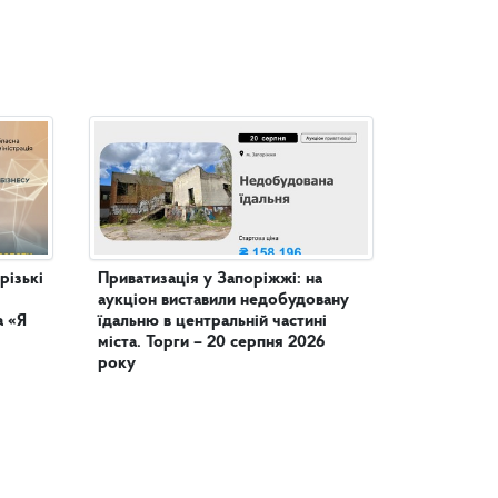
різькі
Приватизація у Запоріжжі: на
аукціон виставили недобудовану
а «Я
їдальню в центральній частині
міста. Торги – 20 серпня 2026
року