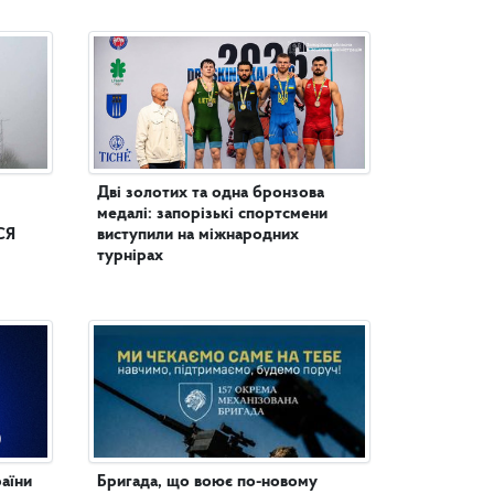
Дві золотих та одна бронзова
медалі: запорізькі спортсмени
СЯ
виступили на міжнародних
турнірах
аїни
Бригада, що воює по-новому