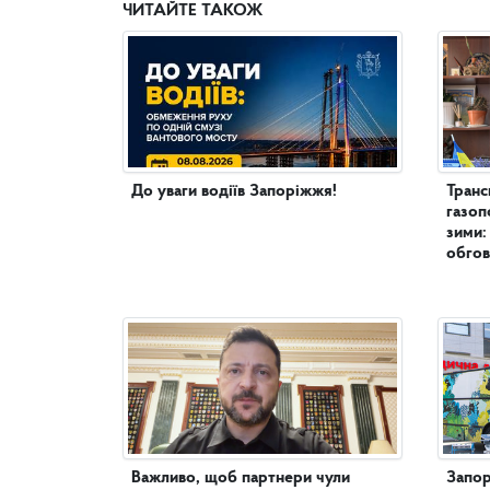
ЧИТАЙТЕ ТАКОЖ
До уваги водіїв Запоріжжя!
Транс
газоп
зими:
обгов
Важливо, щоб партнери чули
Запор