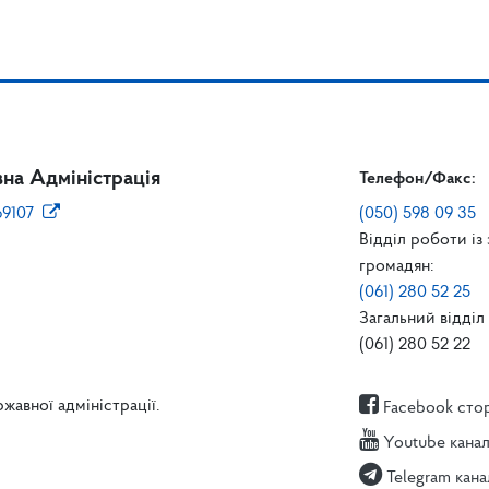
на Адміністрація
Телефон/Факс:
69107
(050) 598 09 35
Відділ роботи із
громадян:
(061) 280 52 25
Загальний відділ 
(061) 280 52 22
жавної адміністрації.
Facebook сто
Youtube кана
Telegram кана