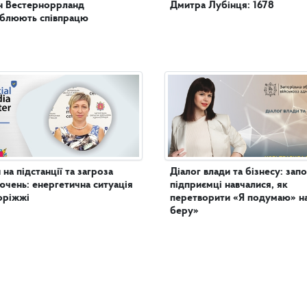
н Вестерноррланд
Дмитра Лубінця: 1678
иблюють співпрацю
 на підстанції та загроза
Діалог влади та бізнесу: запо
ючень: енергетична ситуація
підприємці навчалися, як
оріжжі
перетворити «Я подумаю» н
беру»