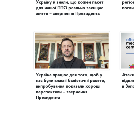
Україну й знали, що кожен пакет
регіо
для нашої ППО реально захищає
погл
життя – звернення Президента
Україна працює для того, щоб у
Атаки
нас були власні балістичні ракети,
відкл
випробування показали хороші
в Зап
перспективи – звернення
Президента