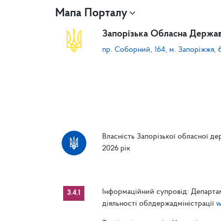
Мапа Порталу
Запорізька Обласна Держав
пр. Соборний, 164, м. Запоріжжя, 
Власність Запорізької обласної дер
2026 рік
Інформаційний супровід: Департам
3.4.1
діяльності облдержадміністрації
w