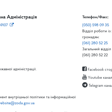
на Адміністрація
Телефон/Факс:
69107
(050) 598 09 35
Відділ роботи із
громадян:
(061) 280 52 25
Загальний відділ 
(061) 280 52 22
жавної адміністрації.
Facebook сто
Youtube кана
Telegram кана
ент внутрішньої політики та інформаційної
ebsite@zoda.gov.ua