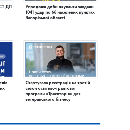
СТ ДП
Упродовж доби окупанти завдали
1041 удар по 66 населених пунктах
Запорізької області
елів
Стартувала реєстрація на третій
них
сезон освітньо-грантової
програми «Траєкторія» для
ветеранського бізнесу