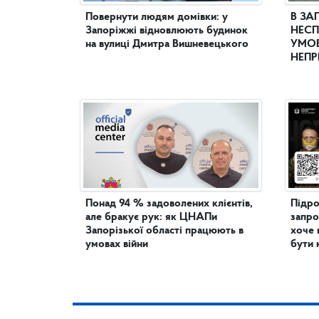
Повернути людям домівки: у
В ЗА
Запоріжжі відновлюють будинок
НЕСП
на вулиці Дмитра Вишневецького
УМОВ
НЕПР
Понад 94 % задоволених клієнтів,
Підро
але бракує рук: як ЦНАПи
запро
Запорізької області працюють в
хоче 
умовах війни
бути 