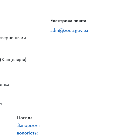
Електрона пошта
adm@zoda.gov.ua
 зверненнями
(Канцелярія):
рінка
л
л
Погода
Запоріжжя
вологість: