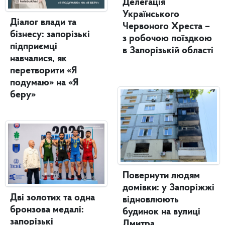
Делегація
Українського
Діалог влади та
Червоного Хреста –
бізнесу: запорізькі
з робочою поїздкою
підприємці
в Запорізькій області
навчалися, як
перетворити «Я
подумаю» на «Я
беру»
Повернути людям
домівки: у Запоріжжі
Дві золотих та одна
відновлюють
бронзова медалі:
будинок на вулиці
запорізькі
Дмитра