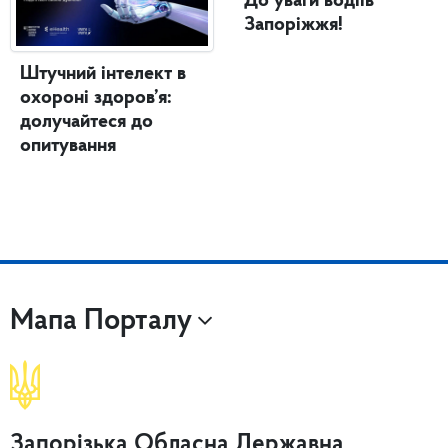
До уваги водіїв
Запоріжжя!
Штучний інтелект в
охороні здоров’я:
долучайтеся до
опитування
Мапа Порталу
Запорізька Обласна Державна