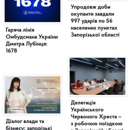
Упродовж доби
окупанти завдали
997 ударів по 56
населених пунктах
Гаряча лінія
Запорізької області
Омбудсмана України
Дмитра Лубінця:
1678
Делегація
Українського
Червоного Хреста –
Діалог влади та
з робочою поїздкою
бізнесу: запорізькі