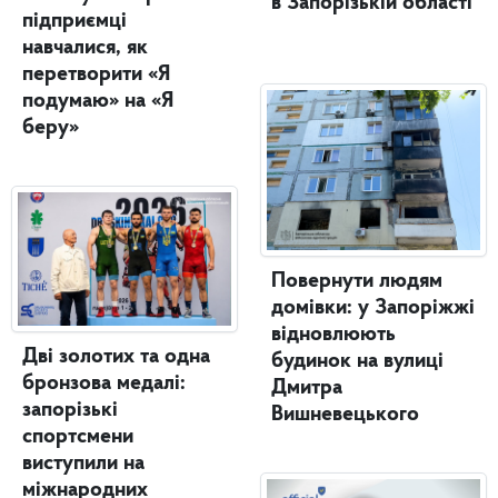
в Запорізькій області
підприємці
навчалися, як
перетворити «Я
подумаю» на «Я
беру»
Повернути людям
домівки: у Запоріжжі
відновлюють
Дві золотих та одна
будинок на вулиці
бронзова медалі:
Дмитра
запорізькі
Вишневецького
спортсмени
виступили на
міжнародних