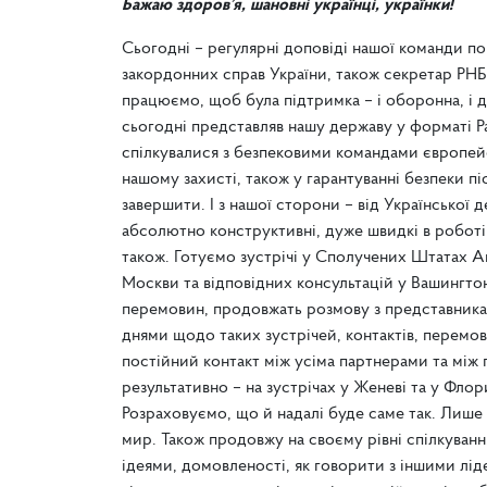
Бажаю здоров’я, шановні українці, українки!
Сьогодні – регулярні доповіді нашої команди по
закордонних справ України, також секретар РНБ
працюємо, щоб була підтримка – і оборонна, і д
сьогодні представляв нашу державу у форматі Р
спілкувалися з безпековими командами європейс
нашому захисті, також у гарантуванні безпеки пі
завершити. І з нашої сторони – від Української 
абсолютно конструктивні, дуже швидкі в роботі 
також. Готуємо зустрічі у Сполучених Штатах А
Москви та відповідних консультацій у Вашингтон
перемовин, продовжать розмову з представник
днями щодо таких зустрічей, контактів, перемов
постійний контакт між усіма партнерами та між 
результативно – на зустрічах у Женеві та у Флор
Розраховуємо, що й надалі буде саме так. Лише
мир. Також продовжу на своєму рівні спілкуванн
ідеями, домовленості, як говорити з іншими лід