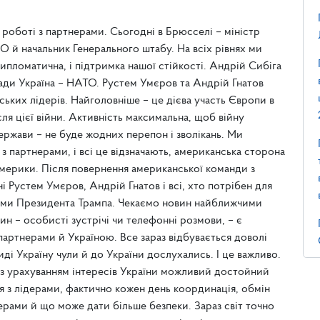
 роботі з партнерами. Сьогодні в Брюсселі – міністр
О й начальник Генерального штабу. На всіх рівнях ми
ипломатична, і підтримка нашої стійкості. Андрій Сибіга
ади Україна – НАТО. Рустем Умєров та Андрій Гнатов
ьких лідерів. Найголовніше – це дієва участь Європи в
сля цієї війни. Активність максимальна, щоб війну
держави – не буде жодних перепон і зволікань. Ми
з партнерами, і всі це відзначають, американська сторона
мерики. Після повернення американської команди з
і Рустем Умєров, Андрій Гнатов і всі, хто потрібен для
ами Президента Трампа. Чекаємо новин найближчими
ин – особисті зустрічі чи телефонні розмови, – є
партнерами й Україною. Все зараз відбувається доволі
иді Україну чули й до України дослухались. І це важливо.
 з урахуванням інтересів України можливий достойний
я з лідерами, фактично кожен день координація, обмін
ерами й що може дати більше безпеки. Зараз світ точно