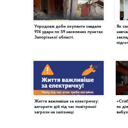
Упродовж доби окупанти завдали
Як си
974 удари по 59 населених пунктах
навча
Запорізької області.
закла
підго
Життя важливіше за електричку:
«Стій
алгоритм дій під час повітряної
як ді
загрози на залізниці
вибух