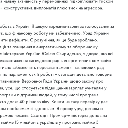
еба наявну активність у перемовинах підкріплювати тиском
ь – конструктивна дипломатія плюс тиск на агресора.
бота в Україні. Я дякую парламентарям за голосування за
ує, що фінансову роботу ми забезпечимо. Уряд України
ти дефіцити. Є розуміння, як це буде зроблено.
ації та очищення в енергетичному та оборонному
-міністеркою України Юлією Свириденко, я дякую, що всі
езавантаження наглядових рад в енергетичних компаніях.
ивно забезпечить перезавантаження наглядових рад
 по парламентській роботі – сьогодні детально говорив
дставниками Верховної Ради України щодо закону про
а, усе, що стосується підвищення зарплат учителям у
програми підтримки людей, у тому числі програма
хто досяг 40-річного віку. Кошти на таку перевірку дає
ьом проблемам зі здоров’ям. Я прошу уряд детально
рамою чекапів. Сьогодні Прем’єр-міністерка доповіла
 майже 15 мільйонів українців у програмі, майже 3