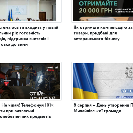
стема освіти входить у новий
Як отримати компенсацію за
льний рік готовність
товари, придбані для
дів, підтримка вчителів і
ветеранського бізнесу
товка до зими
! Не чіпай! Телефонуй 101»:
8 серпня – День утворення 
яти при виявленні
Михайлівської громади
онебезпечних предметів