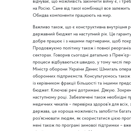
відчуває, що можливість закінчити війну є, і тр
на Росію. Саме від такої комбінації все залежит
Обидва компоненти працюють на мир.
Важливо також, що є конструктивна внутрішня ро
державний бюджет на наступний рік. Це гарант
добре працює і з нашими партнерами, щоб покри
Продовжуємо політику також і повної реорганіз
секторах. Говорив сьогодні детально з Прем’єр
процеси відбуваються швидко, у тому числі пер
Міністр оборони України Денис Шмигаль операт
оборонних підприємств. Консультуємось також і
із керівником фракції більшості та іншими пре
бюджет. Ключові речі дотримані. Дякую. Зокрем
наступному році. Забезпечені також необхідні 
медичних чекапів – перевірка здоров’я для всіх, 
держава, це хороша можливість запобігти багат
роз’яснювати людям, як скористатися цією прог
мені також по програмі зимової підтримки – вже