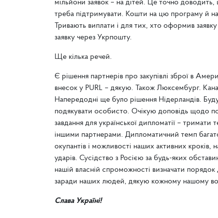
мільйони заявок – на дітей. Це точно доводить
треба підтримувати. Кошти на цю програму й на 
Тривають виплати і для тих, хто оформив заявку
заявку через Укрпошту.
Ще кілька речей.
Є рішення партнерів про закупівлі зброї в Амер
внесок у PURL – дякую. Також Люксембург. Кана
Напередодні ще було рішення Нідерландів. Будут
подякувати особисто. Очікую доповідь щодо по
завдання для української дипломатії – тримати
іншими партнерами. Дипломатичний темп багато
окупантів і можливості наших активних кроків, 
ударів. Сусідство з Росією за будь-яких обставин
нашій власній спроможності визначати порядок 
заради наших людей, дякую кожному нашому во
Слава Україні!