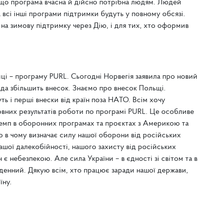
, що програма вчасна й дійсно потрібна людям. Людей
всі інші програми підтримки будуть у повному обсязі.
 на зимову підтримку через Дію, і для тих, хто оформив
иці – програму PURL. Сьогодні Норвегія заявила про новий
да збільшить внесок. Знаємо про внесок Польщі.
ь і перші внески від країн поза НАТО. Всім хочу
вних результатів роботи по програмі PURL. Це особливе
 темп в оборонних програмах та проєктах з Америкою та
 в чому визначає силу нашої оборони від російських
нашої далекобійності, нашого захисту від російських
 є небезпекою. Але сила України – в єдності зі світом та в
денний. Дякую всім, хто працює заради нашої держави,
їну.